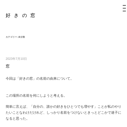
メ
ニ
ュ
ー
好きの窓
コ
ン
テ
ン
カテゴリー:
未分類
ツ
へ
ス
キ
2023年7月10日
ッ
窓
プ
今回は「好きの窓」の名前の由来について。
この場所の名前を何にしようと考える。
簡単に言えば、「自分の、誰かの好きをひとつでも増やす」ことが私のやり
たいことなわけだけれど、しっかり名前をつけないときっとどこかで迷子に
なると思った。