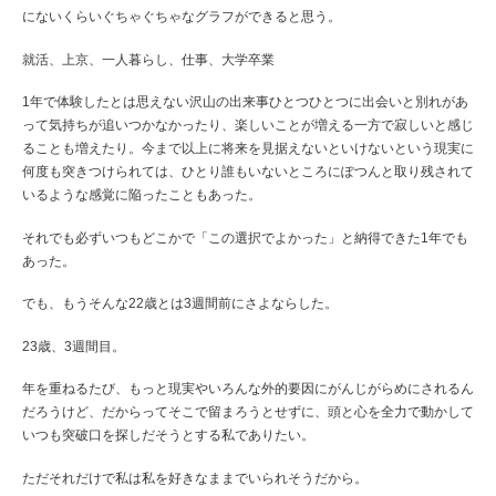
にないくらいぐちゃぐちゃなグラフができると思う。
就活、上京、一人暮らし、仕事、大学卒業
1年で体験したとは思えない沢山の出来事ひとつひとつに出会いと別れがあ
って気持ちが追いつかなかったり、楽しいことが増える一方で寂しいと感じ
ることも増えたり。今まで以上に将来を見据えないといけないという現実に
何度も突きつけられては、ひとり誰もいないところにぽつんと取り残されて
いるような感覚に陥ったこともあった。
それでも必ずいつもどこかで「この選択でよかった」と納得できた1年でも
あった。
でも、もうそんな22歳とは3週間前にさよならした。
23歳、3週間目。
年を重ねるたび、もっと現実やいろんな外的要因にがんじがらめにされるん
だろうけど、だからってそこで留まろうとせずに、頭と心を全力で動かして
いつも突破口を探しだそうとする私でありたい。
ただそれだけで私は私を好きなままでいられそうだから。