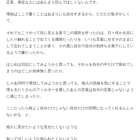
正直、身近な人にはあんまり読んでほしくないんです。
理由はここで書くことはあまりにも自分すぎるから、ただただ恥ずかしく
て。
それでもこうやって目に見える形でこの場所を作ったのは、日々何かを目に
したり触れることで出てくる感情だったりを、いつも言葉にせずそのままに
して忘れてしまうことが多く、その度に自分で自分の気持ちを無下にしてい
るようで嫌だったから。
はじめは日記にしてみようかと思っても、それらを自分の中だけで留めてし
まうのはどこか勿体無く思ったり。
じゃあSNSで発信してみようかと思っても、他人の目線を気にすることで
増えるたくさんのフィルターを通したあとの言葉は自分の言葉じゃないよう
に感じてしまったり。
ここだったら程よく自分だけじゃない自分だけの空間になってくれるんじゃ
ないかな、と。
他人に見せたいような見せたくないような
知ってほしいような知られたくないような