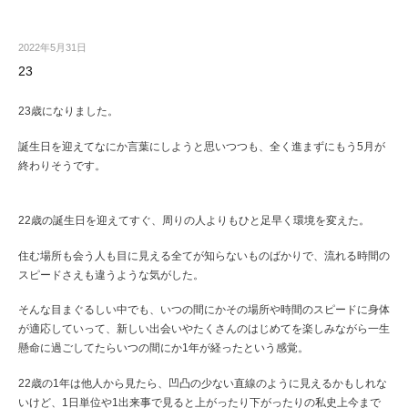
2022年5月31日
23
23歳になりました。
誕生日を迎えてなにか言葉にしようと思いつつも、全く進まずにもう5月が
終わりそうです。
22歳の誕生日を迎えてすぐ、周りの人よりもひと足早く環境を変えた。
住む場所も会う人も目に見える全てが知らないものばかりで、流れる時間の
スピードさえも違うような気がした。
そんな目まぐるしい中でも、いつの間にかその場所や時間のスピードに身体
が適応していって、新しい出会いやたくさんのはじめてを楽しみながら一生
懸命に過ごしてたらいつの間にか1年が経ったという感覚。
22歳の1年は他人から見たら、凹凸の少ない直線のように見えるかもしれな
いけど、1日単位や1出来事で見ると上がったり下がったりの私史上今まで