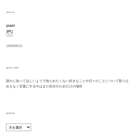
PROFILE
yuuri
1999/05/10
ABOUT HERE
誰かに知ってほしいようで知られたくない好きなことや日々のことについて取り止
めもなく言葉にする今はまだ自分のためだけの場所
ARCHIVE
ARCHIVE