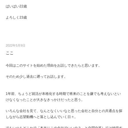
ばいばい22歳
よろしく23歳
2022年5月9日
ここ
今回はこのサイトを始めた理由をお話しできたらと思います。
そのため少し過去に遡ってお話します。
1年前、ちょうど就活が本格化する時期で将来のことを嫌でも考えないとい
けなくなったことが大きなきっかけだったと思う。
いろんな会社を見て、なんとなくいいなと思った会社と自分との共通点を探
しながら志望動機へと落とし込んでいく日々。
でもいつもどこかで「本当にこの会社でいいの？」と自問自答しては納得す